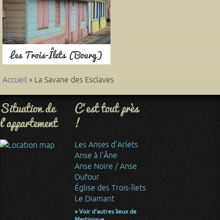
Les Trois-Îlets (Bourg)
Accueil
» La Savane des Esclaves
Situation de
C'est tout près
l'appartement
!
Les Anses d'Arlets
Anse à l'Âne
Anse Noire / Anse
Dufour
Église des Trois-Îlets
Le Diamant
» Voir d'autres lieux de
Martinique