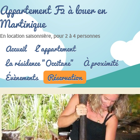
Appartement F2 à louer en
Martinique
En location saisonnière, pour 2 à 4 personnes
Menu principal
Accueil
L'appartement
La résidence "Occitane"
À proximité
Évènements
Réservation