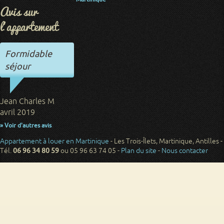
Avis sur
l'appartement
Formidable
séjour
Jean Charles M
avril 2019
» Voir d'autres avis
Appartement à louer en Martinique
- Les Trois-Îlets, Martinique, Antilles -
Tél.
06 96 34 80 59
ou 05 96 63 74 05 -
Plan du site
-
Nous contacter