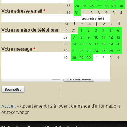
35
24
25
26
27
28
29
30
Votre adresse email
*
36
31
1
2
3
4
5
6
septembre 2026
Nr.
l
m
m
j
v
s
d
Votre numéro de téléphone
36
31
1
2
3
4
5
6
37
7
8
9
10
11
12
13
38
14
15
16
17
18
19
20
Votre message
*
39
21
22
23
24
25
26
27
40
28
29
30
1
2
3
4
octobre 2026
Mois précédent(s)
Nr.
l
m
m
j
v
s
d
Mois suivant(s)
40
28
29
30
1
2
3
4
41
5
6
7
8
9
10
11
42
12
13
14
15
16
17
18
43
19
20
21
22
23
24
25
Accueil
» Appartement F2 à louer : demande d'informations
44
26
27
28
29
30
31
1
et réservation
novembre 2026