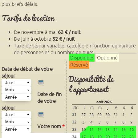
plus brefs délais.
Tarifs de location
De novembre à mai
62 € / nuit
De juin à octobre
52 € / nuit
Taxe de séjour variable, calculée en fonction du nombre
de personnes et du nombre de nuits.
Disponible
Optionné
Réservé
Date de début de votre
Disponibilité de
séjour
Jour
Mois
Année
l'appartement
Date de fin
de votre
août 2026
Nr.
l
m
m
j
v
s
d
séjour
Jour
Mois
Année
31
27
28
29
30
31
1
2
32
3
4
5
6
7
8
9
Votre nom
*
33
10
11
12
13
14
15
16
34
17
18
19
20
21
22
23