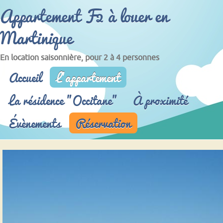
Appartement F2 à louer en
Martinique
En location saisonnière, pour 2 à 4 personnes
Menu principal
Accueil
L'appartement
La résidence "Occitane"
À proximité
Évènements
Réservation