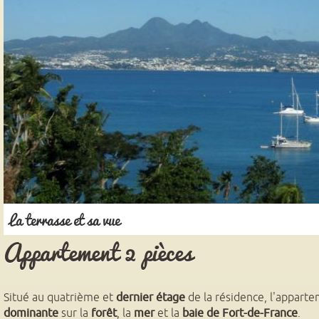
Précédent
Suivant
La terrasse et sa vue
Appartement 2 pièces
Situé au quatrième et
dernier étage
de la résidence, l'apparte
dominante
sur la
forêt
, la
mer
et la
baie de Fort-de-France
.