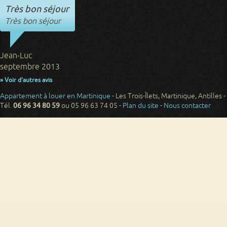
Très bon séjour
Très bon séjour
Jean-Luc
septembre 2013
» Voir d'autres avis
Appartement à louer en Martinique
- Les Trois-Îlets, Martinique, Antilles -
Tél.
06 96 34 80 59
ou 05 96 63 74 05 -
Plan du site
-
Nous contacter