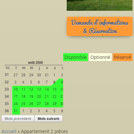
Demande d'informations
& Réservation
Disponible
Optionné
Réservé
août 2026
septembre 2026
Nr.
l
m
m
j
v
s
d
Nr.
l
m
m
j
v
s
31
36
27
28
29
30
31
1
2
31
1
2
3
4
5
32
3
4
5
6
7
8
9
37
7
8
9
10
11
12
1
33
10
11
12
13
14
15
16
38
14
15
16
17
18
19
2
34
17
18
19
20
21
22
23
39
21
22
23
24
25
26
2
35
24
25
26
27
28
29
30
40
28
29
30
1
2
3
36
31
1
2
3
4
5
6
Mois précédent
Mois suivant
Accueil
» Appartement 2 pièces